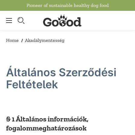
Pioneer of sustainable healthy dog food
to main content
Home
Akadálymentesség
/
Általános Szerződési
Feltételek
§ 1 Általános információk,
fogalommeghatározások