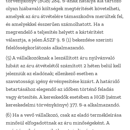
törvénykönyv (BGB) 284. §-ának hatálya alá tartozó
olyan hiábavaló költségek megtérítését követelheti,
amelyek az áru átvételére támaszkodva merültek fel,
és amelyekkel ésszerűen számolhatott. Ha a
megrendelő a teljesítés helyett a kártérítést
választja, a jelen ÁSZF 9. § (1) bekezdése szerinti
felelősségkorlátozás alkalmazandó.
(5) A vállalkozóknak a leszállított áru nyilvánvaló
hibáit az áru átvételétől számított 2 héten belül kell
jelezniük az eladónak; ellenkező esetben a
szavatossági igény érvényesítése kizárt. A határidő
betartásához elegendő az időben történő feladás
vagy értesítés. A kereskedők esetében a HGB (német
kereskedelmi törvénykönyv) 377. §-a alkalmazandó.
(6) Ha a vevő vállalkozó, csak az eladó termékleírása
minősül elfogadottnak az áru minőségeként. A