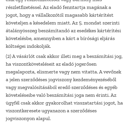
részletfizetéssel. Az eladó fenntartja magának a
jogot, hogy a vállalkozótól magasabb kártérítést
követeljen a késedelem miatt. Az 5. mondat szerinti
átalányösszeg beszámítandó az esedékes kártérítési
követelésbe, amennyiben a kárt a bírósági eljárás
költségei indokolják.
(2) A vásárlót csak akkor illeti meg a beszámítási jog,
ha viszontköveteléseit az eladó jogerősen
megalapozta, elismerte vagy nem vitatta. A vevőnek
a jelen szerződéses jogviszony kezdeményezéséből
vagy megvalósításából eredő szerződéses és egyéb
követeléseibe való beszámítási joga nem érinti. Az
ügyfél csak akkor gyakorolhat visszatartási jogot, ha
viszontkeresete ugyanazon a szerződéses
jogviszonyon alapul.