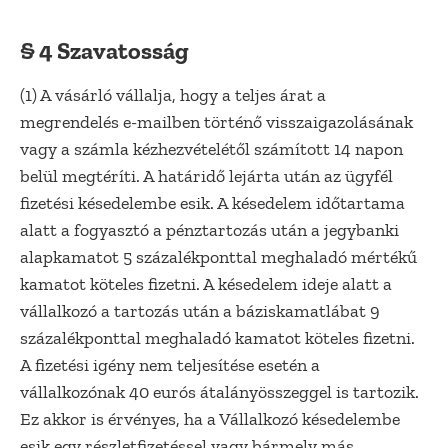
§ 4 Szavatosság
(1) A vásárló vállalja, hogy a teljes árat a
megrendelés e-mailben történő visszaigazolásának
vagy a számla kézhezvételétől számított 14 napon
belül megtéríti. A határidő lejárta után az ügyfél
fizetési késedelembe esik. A késedelem időtartama
alatt a fogyasztó a pénztartozás után a jegybanki
alapkamatot 5 százalékponttal meghaladó mértékű
kamatot köteles fizetni. A késedelem ideje alatt a
vállalkozó a tartozás után a báziskamatlábat 9
százalékponttal meghaladó kamatot köteles fizetni.
A fizetési igény nem teljesítése esetén a
vállalkozónak 40 eurós átalányösszeggel is tartozik.
Ez akkor is érvényes, ha a Vállalkozó késedelembe
esik egy részletfizetéssel vagy bármely más