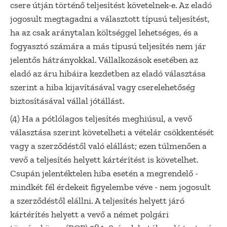
csere útján történő teljesítést követelnek-e. Az eladó
jogosult megtagadni a választott típusú teljesítést,
ha az csak aránytalan költséggel lehetséges, és a
fogyasztó számára a más típusú teljesítés nem jár
jelentős hátrányokkal. Vállalkozások esetében az
eladó az áru hibáira kezdetben az eladó választása
szerint a hiba kijavításával vagy cserelehetőség
biztosításával vállal jótállást.
(4) Ha a pótlólagos teljesítés meghiúsul, a vevő
választása szerint követelheti a vételár csökkentését
vagy a szerződéstől való elállást; ezen túlmenően a
vevő a teljesítés helyett kártérítést is követelhet.
Csupán jelentéktelen hiba esetén a megrendelő -
mindkét fél érdekeit figyelembe véve - nem jogosult
a szerződéstől elállni. A teljesítés helyett járó
kártérítés helyett a vevő a német polgári