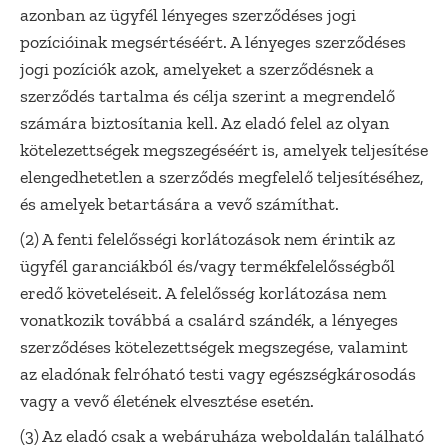
azonban az ügyfél lényeges szerződéses jogi
pozícióinak megsértéséért. A lényeges szerződéses
jogi pozíciók azok, amelyeket a szerződésnek a
szerződés tartalma és célja szerint a megrendelő
számára biztosítania kell. Az eladó felel az olyan
kötelezettségek megszegéséért is, amelyek teljesítése
elengedhetetlen a szerződés megfelelő teljesítéséhez,
és amelyek betartására a vevő számíthat.
(2) A fenti felelősségi korlátozások nem érintik az
ügyfél garanciákból és/vagy termékfelelősségből
eredő követeléseit. A felelősség korlátozása nem
vonatkozik továbbá a csalárd szándék, a lényeges
szerződéses kötelezettségek megszegése, valamint
az eladónak felróható testi vagy egészségkárosodás
vagy a vevő életének elvesztése esetén.
(3) Az eladó csak a webáruháza weboldalán található