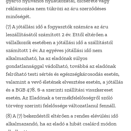
gyártó nyilvános nyilatkozatai, dicsérete vagy
reklámozása nem tükrözi az áru szerződéses
minőségét.
(7) A jótállási idő a fogyasztók számára az áru
leszállításától számított 2 év. Ettől eltérően a
vállalkozók esetében a jótállási idő a szállítástól
számított 1 év. Az egyéves jótállási idő nem
alkalmazható, ha az eladónak súlyos
gondatlansággal vádolható, továbbá az eladónak
felróható testi sértés és egészségkárosodás esetén,
valamint a vevő életének elvesztése esetén, a jótállás
és a BGB 478. §-a szerinti szállítási visszkereset
esetén. Az Eladónak a termékfelelősségről szóló
törvény szerinti felelőssége változatlanul fennáll.
(8) A (7) bekezdéstől eltérően a rendes elévülési idő
alkalmazandó, ha az eladó a hibát csalárd módon