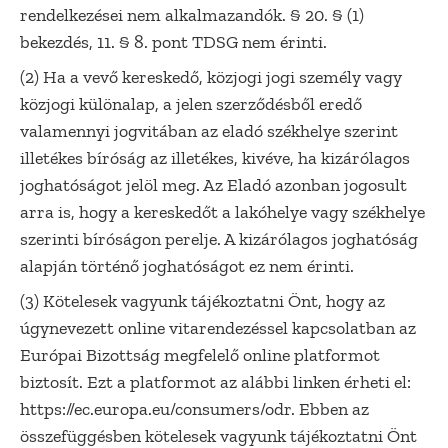
rendelkezései nem alkalmazandók. § 20. § (1)
bekezdés, 11. § 8. pont TDSG nem érinti.
(2) Ha a vevő kereskedő, közjogi jogi személy vagy
közjogi különalap, a jelen szerződésből eredő
valamennyi jogvitában az eladó székhelye szerint
illetékes bíróság az illetékes, kivéve, ha kizárólagos
joghatóságot jelöl meg. Az Eladó azonban jogosult
arra is, hogy a kereskedőt a lakóhelye vagy székhelye
szerinti bíróságon perelje. A kizárólagos joghatóság
alapján történő joghatóságot ez nem érinti.
(3) Kötelesek vagyunk tájékoztatni Önt, hogy az
úgynevezett online vitarendezéssel kapcsolatban az
Európai Bizottság megfelelő online platformot
biztosít. Ezt a platformot az alábbi linken érheti el:
https://ec.europa.eu/consumers/odr. Ebben az
összefüggésben kötelesek vagyunk tájékoztatni Önt