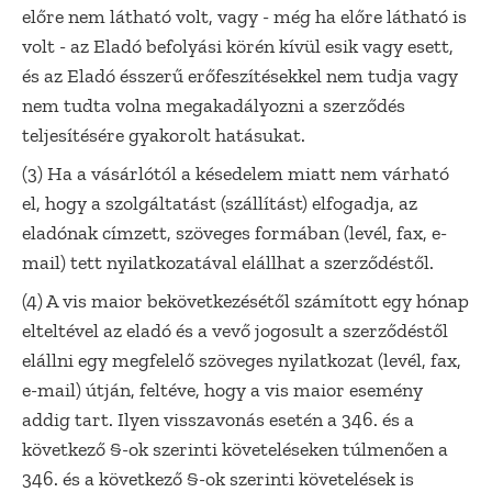
előre nem látható volt, vagy - még ha előre látható is
volt - az Eladó befolyási körén kívül esik vagy esett,
és az Eladó ésszerű erőfeszítésekkel nem tudja vagy
nem tudta volna megakadályozni a szerződés
teljesítésére gyakorolt hatásukat.
(3) Ha a vásárlótól a késedelem miatt nem várható
el, hogy a szolgáltatást (szállítást) elfogadja, az
eladónak címzett, szöveges formában (levél, fax, e-
mail) tett nyilatkozatával elállhat a szerződéstől.
(4) A vis maior bekövetkezésétől számított egy hónap
elteltével az eladó és a vevő jogosult a szerződéstől
elállni egy megfelelő szöveges nyilatkozat (levél, fax,
e-mail) útján, feltéve, hogy a vis maior esemény
addig tart. Ilyen visszavonás esetén a 346. és a
következő §-ok szerinti követeléseken túlmenően a
346. és a következő §-ok szerinti követelések is