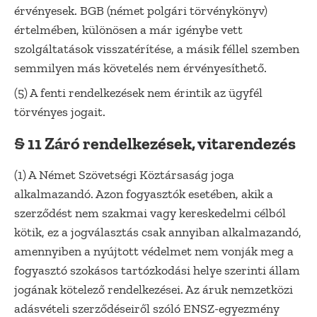
érvényesek. BGB (német polgári törvénykönyv)
értelmében, különösen a már igénybe vett
szolgáltatások visszatérítése, a másik féllel szemben
semmilyen más követelés nem érvényesíthető.
(5) A fenti rendelkezések nem érintik az ügyfél
törvényes jogait.
§ 11 Záró rendelkezések, vitarendezés
(1) A Német Szövetségi Köztársaság joga
alkalmazandó. Azon fogyasztók esetében, akik a
szerződést nem szakmai vagy kereskedelmi célból
kötik, ez a jogválasztás csak annyiban alkalmazandó,
amennyiben a nyújtott védelmet nem vonják meg a
fogyasztó szokásos tartózkodási helye szerinti állam
jogának kötelező rendelkezései. Az áruk nemzetközi
adásvételi szerződéseiről szóló ENSZ-egyezmény