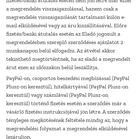
fizetés/banki átutalás esetén nem jön létre már ezzel
a megrendelés visszaigazolással, hanem csak a
megrendelés visszaigazolását tartalmazó külön e-
mail elküldésével vagy az áru kiszállításával. Előre
fizetés/banki átutalás esetén az Eladó jogosult a
megrendelésben szereplő szerződéses ajánlatot 2
munkanapon belül elfogadni. Az átvétel akkor
tekinthető megtörténtnek, ha az eladó a megrendelt
árut ezen az időszakon belül leszállítja.
PayPal-on, csoportos beszedési megbízással (PayPal
Plusz-on keresztül), hitelkártyával (PayPal Plusz-on
keresztül) vagy számlával (PayPal Plusz-on
keresztül) történő fizetés esetén a szerződés már a
vásárló fizetési instrukciójával jön létre. A szerződés
tényleges megkötésének feltétele mindig az, hogy a
megrendelési folyamat a megrendelés elküldésével
lezáruljon.