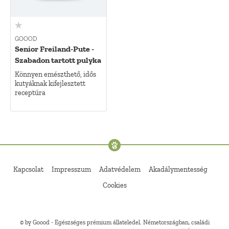
GOOOD
Senior Freiland-Pute -
Szabadon tartott pulyka
Könnyen emészthető, idős
kutyáknak kifejlesztett
receptúra
Kapcsolat
Impresszum
Adatvédelem
Akadálymentesség
Cookies
© by Goood - Egészséges prémium állateledel. Németországban, családi