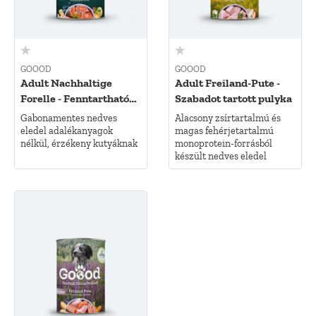
GOOOD
GOOOD
Adult Nachhaltige
Adult Freiland-Pute -
Forelle - Fenntartható
Szabadot tartott pulyka
pisztráng
Gabonamentes nedves
Alacsony zsírtartalmú és
eledel adalékanyagok
magas fehérjetartalmú
nélkül, érzékeny kutyáknak
monoprotein-forrásból
készült nedves eledel