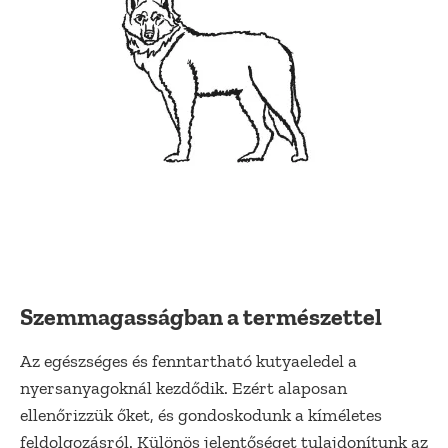
Szemmagasságban a természettel
Az egészséges és fenntartható kutyaeledel a
nyersanyagoknál kezdődik. Ezért alaposan
ellenőrizzük őket, és gondoskodunk a kíméletes
feldolgozásról. Különös jelentőséget tulajdonítunk az