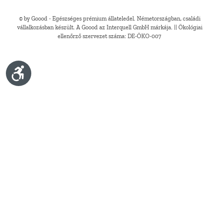
© by Goood - Egészséges prémium állateledel. Németországban, családi
vállalkozásban készült. A Goood az Interquell GmbH márkája. || Ökológiai
ellenőrző szervezet száma: DE-ÖKO-007
Show toolbar