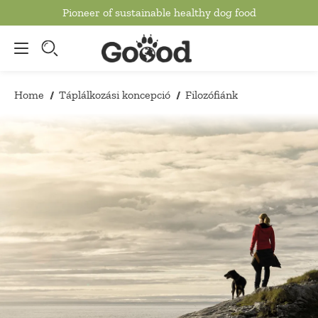
Pioneer of sustainable healthy dog food
to main content
Home
Táplálkozási koncepció
Filozófiánk
/
/