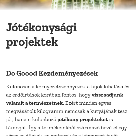
Jótékonysági
projektek
Do Goood Kezdeményezések
Különösen a környezetszennyezés, a fajok kihalása és
az erdőirtások korában fontos, hogy
visszaadjunk
valamit a természetnek
. Ezért minden egyes
megvásárolt kilogramm nemcsak a kutyájának tesz
jót, hanem különböző
jótékony projekteket
is
támogat. Így a termékeinkből származó bevétel egy
része az állatok, az emberek és a környezet javát