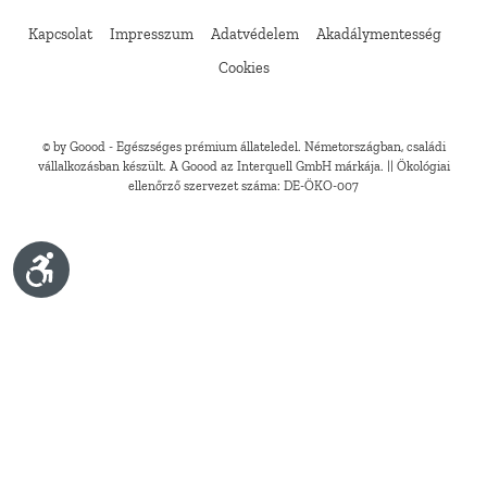
Kapcsolat
Impresszum
Adatvédelem
Akadálymentesség
Cookies
© by Goood - Egészséges prémium állateledel. Németországban, családi
vállalkozásban készült. A Goood az Interquell GmbH márkája. || Ökológiai
ellenőrző szervezet száma: DE-ÖKO-007
Show toolbar