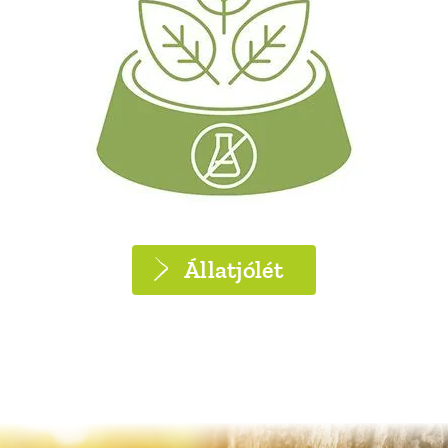
Állatjólét