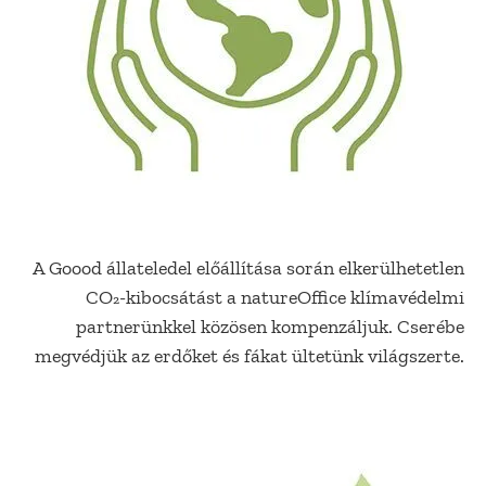
A Goood állateledel előállítása során elkerülhetetlen
CO₂-kibocsátást a natureOffice klímavédelmi
partnerünkkel közösen kompenzáljuk. Cserébe
megvédjük az erdőket és fákat ültetünk világszerte.