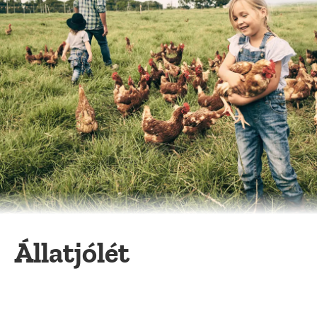
Állatjólét