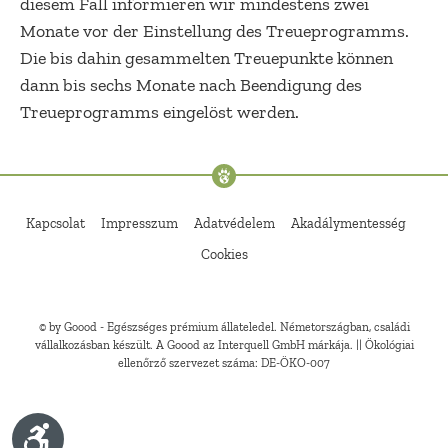
diesem Fall informieren wir mindestens zwei
Monate vor der Einstellung des Treueprogramms.
Die bis dahin gesammelten Treuepunkte können
dann bis sechs Monate nach Beendigung des
Treueprogramms eingelöst werden.
Kapcsolat
Impresszum
Adatvédelem
Akadálymentesség
Cookies
© by Goood - Egészséges prémium állateledel. Németországban, családi
vállalkozásban készült. A Goood az Interquell GmbH márkája. || Ökológiai
ellenőrző szervezet száma: DE-ÖKO-007
Show toolbar