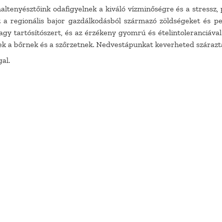
ltenyésztőink odafigyelnek a kiváló vízminőségre és a stressz,
z a regionális bajor gazdálkodásból származó zöldségeket és
agy tartósítószert, és az érzékeny gyomrú és ételintoleranciáv
ek a bőrnek és a szőrzetnek. Nedvestápunkat keverheted száraz
al.