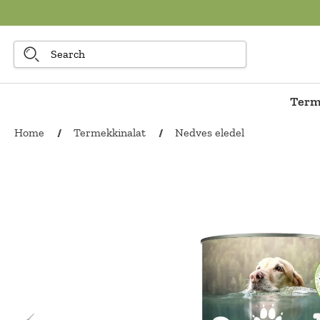
to main content
Term
Home
Termekkinalat
Nedves eledel
/
/