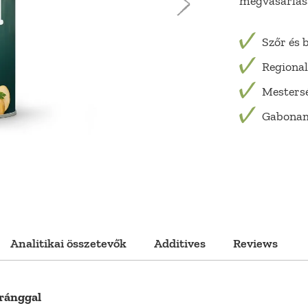
megvásárlásá
Szőr és 
Regional
Mestersé
Gabona
Analitikai összetevők
Additives
Reviews
tránggal