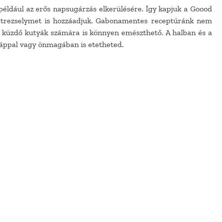
 például az erős napsugárzás elkerülésére. Így kapjuk a Goood
 petrezselymet is hozzáadjuk. Gabonamentes receptúránk nem
al küzdő kutyák számára is könnyen emészthető. A halban és a
táppal vagy önmagában is etetheted.