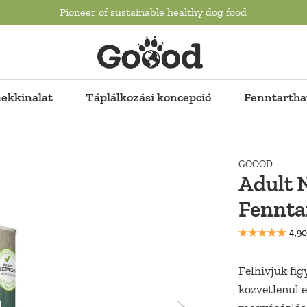
Pioneer of sustainable healthy dog food
ekkinalat
Táplálkozási koncepció
Fenntartha
GOOOD
Adult N
Fennta
Felhívjuk fi
közvetlenül e