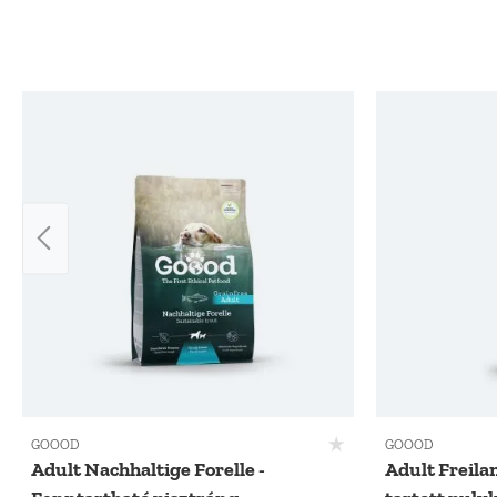
Skip product gallery
GOOOD
GOOOD
Adult Nachhaltige Forelle -
Adult Freila