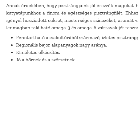
Annak érdekében, hogy pisztrángjaink jól érezzék magukat, ha
kutyatápunkhoz a finom és egészséges pisztrángfilét. Ehhe
igényel hozzáadott cukrot, mesterséges színezéket, aromát v
lenmagban található omega-3 és omega-6 zsírsavak jót teszn
Fenntartható akvakultúrából származó, ízletes pisztrángg
Regionális bajor alapanyagok nagy aránya.
Kíméletes elkészítés.
Jó a bőrnek és a szőrzetnek.