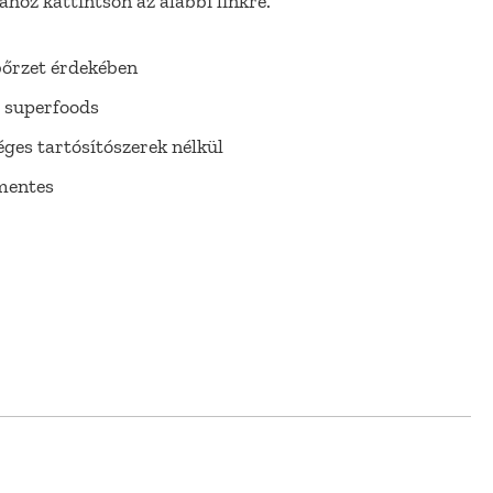
hoz kattintson az alábbi linkre.
bőrzet érdekében
 superfoods
ges tartósítószerek nélkül
mentes