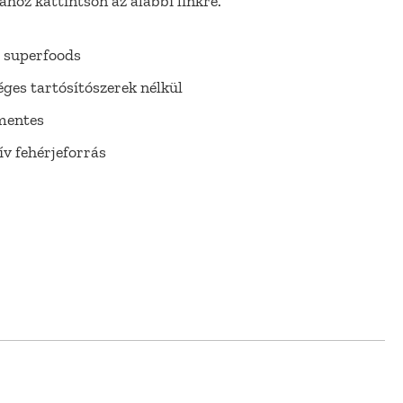
hoz kattintson az alábbi linkre.
 superfoods
ges tartósítószerek nélkül
mentes
ív fehérjeforrás