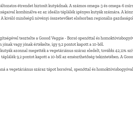
ltozatos étrendet biztosít kutyádnak. A számos omega-3 és omega-6 zsírsa
nságaival kombinálva ez az ideális táplálék igényes kutyák számára. A kö
. A kiváló minőségű növényi összetevőket elsősorban regionális gazdaságo
egítségével tesztelte a Goood Veggie - Borsó spenóttal és homoktövisbogy
ónak vagy jónak értékelte, így 9,2 pontot kapott a 10-ből.
 kutyák azonnal megették a vegetáriánus száraz eledelt, további 42,11% szív
táplálék 9,2 pontot kapott a 10-ből az emészthetőség tekintetében. A Goood
laná a vegetáriánus száraz tápot borsóval, spenóttal és homoktövisbogyóva