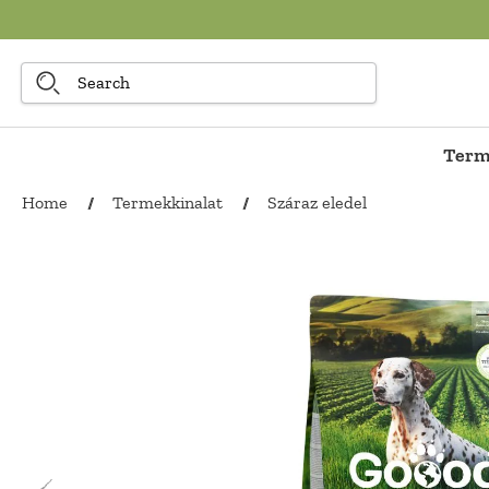
to main content
Term
Home
Termekkinalat
Száraz eledel
/
/