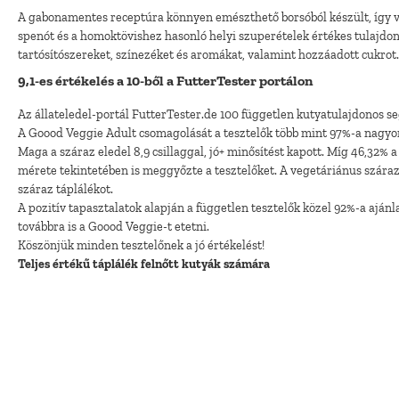
A gabonamentes receptúra könnyen emészthető borsóból készült, így vá
spenót és a homoktövishez hasonló helyi szuperételek értékes tulajdo
tartósítószereket, színezéket és aromákat, valamint hozzáadott cukrot
9,1-es értékelés a 10-ből a FutterTester portálon
Az állateledel-portál FutterTester.de 100 független kutyatulajdonos s
A Goood Veggie Adult csomagolását a tesztelők több mint 97%-a nagyon j
Maga a száraz eledel 8,9 csillaggal, jó+ minősítést kapott. Míg 46,32% a
mérete tekintetében is meggyőzte a tesztelőket. A vegetáriánus száraz 
száraz táplálékot.
A pozitív tapasztalatok alapján a független tesztelők közel 92%-a aján
továbbra is a Goood Veggie-t etetni.
Köszönjük minden tesztelőnek a jó értékelést!
Teljes értékű táplálék felnőtt kutyák számára