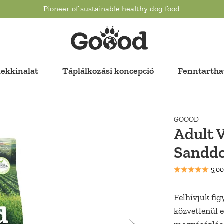
Pioneer of sustainable healthy dog food
ekkinalat
Táplálkozási koncepció
Fenntartha
GOOOD
Adult V
Sandd
Felhívjuk fi
közvetlenül e