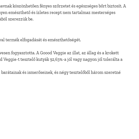
vnak köszönhetően fényes szőrzetet és egészséges bőrt biztosít. A
nnyen emészthető és ízletes recept nem tartalmaz mesterséges
kból szerezzük be.
óval termék elfogadását és emészthetőségét.
esen fogyasztotta. A Goood Veggie az illat, az állag és a krokett
 Veggie-t tesztelő kutyák 92,63%-a jól vagy nagyon jól tolerálta a
l barátainak és ismerőseinek, és négy tesztelőből három szeretné