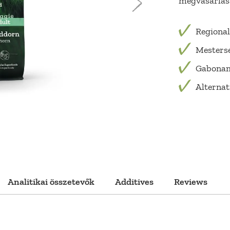
megvásárlásá
Regional
Mestersé
Gabona
Alternat
Analitikai összetevők
Additives
Reviews