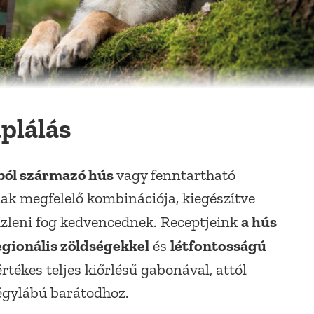
plálás
ból származó hús
vagy fenntartható
ak megfelelő kombinációja, kiegészítve
a hús
ízleni fog kedvencednek. Receptjeink
gionális zöldségekkel
létfontosságú
és
rtékes teljes kiőrlésű gabonával, attól
négylábú barátodhoz.