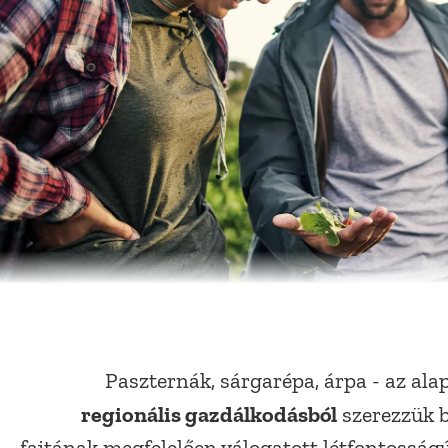
Paszternák, sárgarépa, árpa - az al
regionális gazdálkodásból
szerezzük b