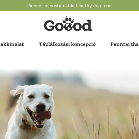
Pioneer of sustainable healthy dog food
ekkinalat
Táplálkozási koncepció
Fenntartha