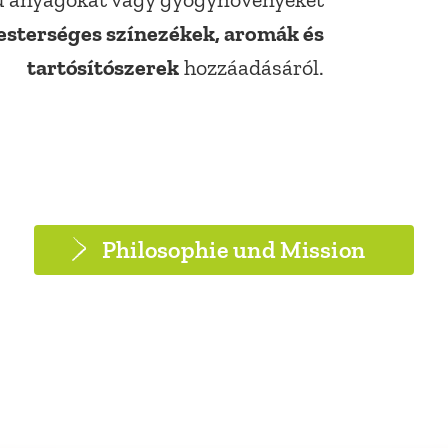
gú anyagokat vagy gyógynövényeket
sterséges színezékek, aromák és
tartósítószerek
hozzáadásáról.
Philosophie und Mission