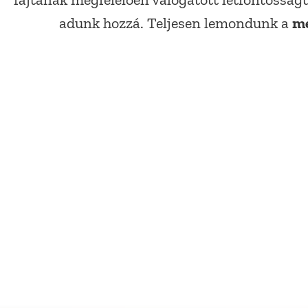
fajtának megfelelően válogatott létfontossá
me
adunk hozzá. Teljesen lemondunk a