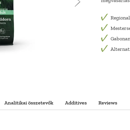
megvásárlásá
Regional
Mestersé
Gabona
Alternat
Analitikai összetevők
Additives
Reviews