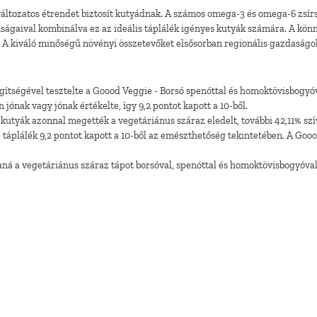
ltozatos étrendet biztosít kutyádnak. A számos omega-3 és omega-6 zsírsa
nságaival kombinálva ez az ideális táplálék igényes kutyák számára. A kö
. A kiváló minőségű növényi összetevőket elsősorban regionális gazdaságo
egítségével tesztelte a Goood Veggie - Borsó spenóttal és homoktövisbogy
ónak vagy jónak értékelte, így 9,2 pontot kapott a 10-ből.
 kutyák azonnal megették a vegetáriánus száraz eledelt, további 42,11% szív
táplálék 9,2 pontot kapott a 10-ből az emészthetőség tekintetében. A Goood
laná a vegetáriánus száraz tápot borsóval, spenóttal és homoktövisbogyóva