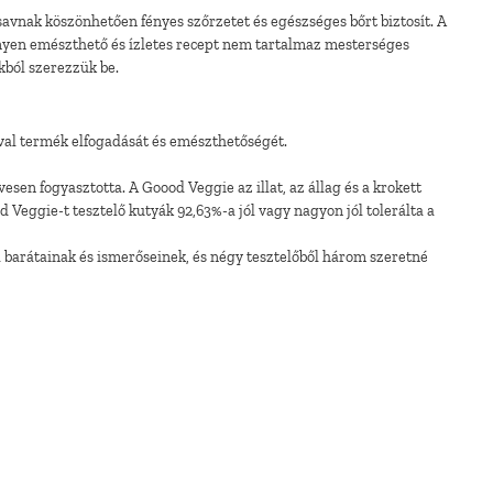
vnak köszönhetően fényes szőrzetet és egészséges bőrt biztosít. A
nnyen emészthető és ízletes recept nem tartalmaz mesterséges
kból szerezzük be.
óval termék elfogadását és emészthetőségét.
esen fogyasztotta. A Goood Veggie az illat, az állag és a krokett
 Veggie-t tesztelő kutyák 92,63%-a jól vagy nagyon jól tolerálta a
l barátainak és ismerőseinek, és négy tesztelőből három szeretné