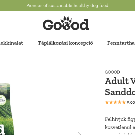
Pioneer of sustainable healthy dog food
ekkinalat
Táplálkozási koncepció
Fenntartha
GOOOD
Adult V
Sandd
Felhívjuk fi
közvetlenül e