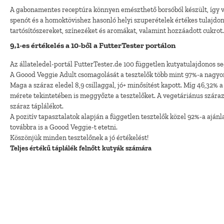
A gabonamentes receptúra könnyen emészthető borsóból készült, így vá
spenót és a homoktövishez hasonló helyi szuperételek értékes tulajdo
tartósítószereket, színezéket és aromákat, valamint hozzáadott cukrot
9,1-es értékelés a 10-ből a FutterTester portálon
Az állateledel-portál FutterTester.de 100 független kutyatulajdonos s
A Goood Veggie Adult csomagolását a tesztelők több mint 97%-a nagyon j
Maga a száraz eledel 8,9 csillaggal, jó+ minősítést kapott. Míg 46,32% a
mérete tekintetében is meggyőzte a tesztelőket. A vegetáriánus száraz 
száraz táplálékot.
A pozitív tapasztalatok alapján a független tesztelők közel 92%-a aján
továbbra is a Goood Veggie-t etetni.
Köszönjük minden tesztelőnek a jó értékelést!
Teljes értékű táplálék felnőtt kutyák számára