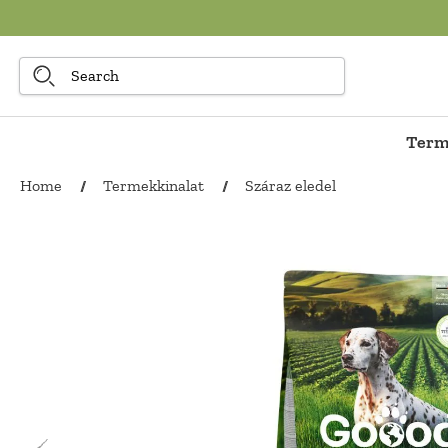
to main content
Term
Home
Termekkinalat
Száraz eledel
/
/