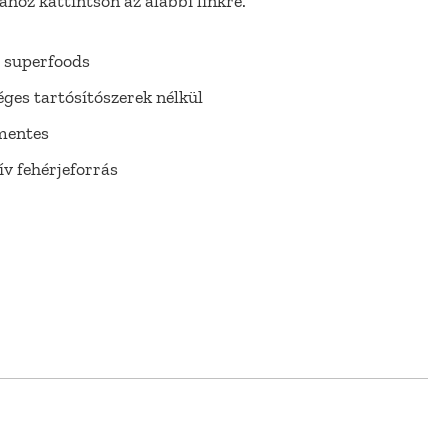
hoz kattintson az alábbi linkre.
 superfoods
ges tartósítószerek nélkül
mentes
ív fehérjeforrás