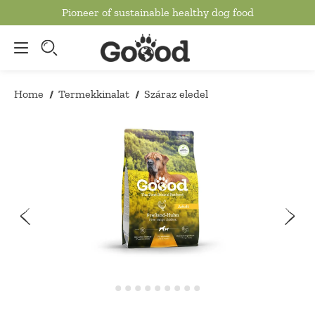
Pioneer of sustainable healthy dog food
to main content
Home
Termekkinalat
Száraz eledel
/
/